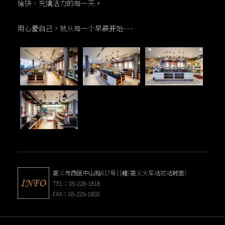
愉快、充满活力的每一天。
用心爱自己，就从每一个早晨开始~~~
嘉义市西区中山路617号11楼(嘉义火车站前站对面)
TEL：05-228-1818
FAX：05-229-1850