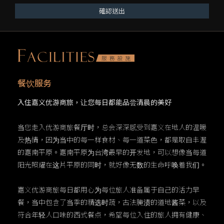
確認送出
餐饮服务
入住嘉义优游商旅，让您每日都能品尝清晨的美好
当您走入优游商旅餐厅时，总会深深感受到嘉义在地人的温暖
及热情，因为当中的每一样食材、每一道菜色，都是取自丰渥
的嘉南平原。嘉南平原为台湾最早的开发地，可以想像当每道
阳光照耀在这片平原的同时，就好像无数的生命呼唤着我们。
嘉义优游商旅每日都用心为每位旅人准备属于自己的活力早
餐，当中包含了当季的精选时蔬，古法腌渍的道地酱菜，以及
符合年轻人口味的西式餐点，希望每位入住的旅人拥有健康、