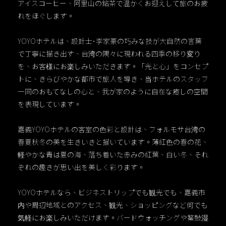
アイスコーヒー、阿里山の銘茶で温かくお迎えして旅のお疲
れをほぐします。
YOYOホテルは、設計士･李家豪の巧みな技が大自然の言葉
で丁寧に描き出す、台湾の隅々に現われる四季の移り変り
を、お客様にお楽しみいただきます。「光と心」をコンセプ
トに、きらびやかな都市で旅人を導き、当ホテルのスタッフ
一同のおもてなしの心と、我が家のように自在な癒しの空間
を表現しています。
嘉義YOYOホテルの客室の色彩と設計は、フォルモサ台湾の
春夏秋冬の美を生きいきと描いています。薄紅色の春の花、
軽やかな青は夏の海、落ち着いた赤みの紅葉、白い冬、それ
ぞれの趣きが思い出を美しく彩ります。
YOYOホテルなら、ビジネストリップでも観光でも、嘉義市
内や周辺地域とのアクセス、観光、ショッピングなど何でも
気軽にお楽しみいただけます。バードウォッチングや鰲鼓湿