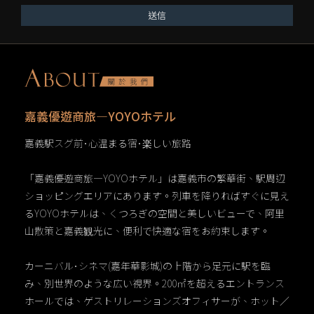
送信
嘉義優遊商旅―YOYOホテル
嘉義駅スグ前･心温まる宿･楽しい旅路
「嘉義優遊商旅―YOYOホテル」は嘉義市の繁華街、駅周辺
ショッピングエリアにあります。列車を降りればすぐに見え
るYOYOホテルは、くつろぎの空間と美しいビューで、阿里
山散策と嘉義観光に、便利で快適な宿をお約束します。
カーニバル･シネマ(嘉年華影城)の上階から足元に駅を臨
み、別世界のような広い視界。200㎡を超えるエントランス
ホールでは、ゲストリレーションズオフィサーが、ホット／