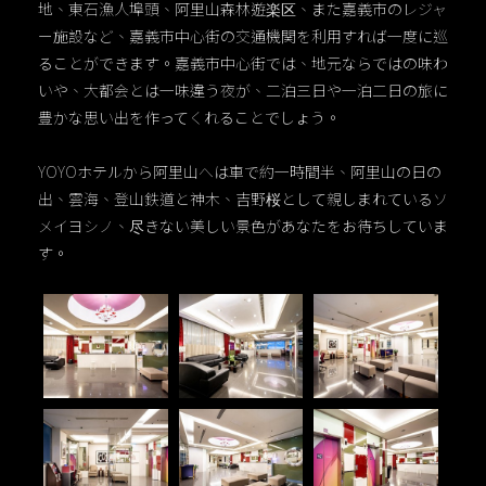
地、東石漁人埠頭、阿里山森林遊楽区、また嘉義市のレジャ
ー施設など、嘉義市中心街の交通機関を利用すれば一度に巡
ることができます。嘉義市中心街では、地元ならではの味わ
いや、大都会とは一味違う夜が、二泊三日や一泊二日の旅に
豊かな思い出を作ってくれることでしょう。
YOYOホテルから阿里山へは車で約一時間半、阿里山の日の
出、雲海、登山鉄道と神木、吉野桜として親しまれているソ
メイヨシノ、尽きない美しい景色があなたをお待ちしていま
す。